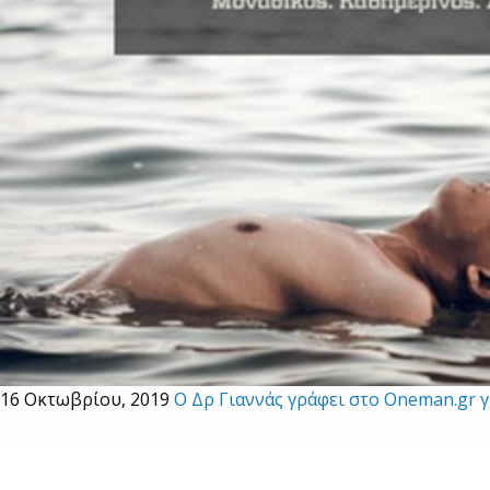
16 Οκτωβρίου, 2019
O Δρ Γιαννάς γράφει στο Oneman.gr γ