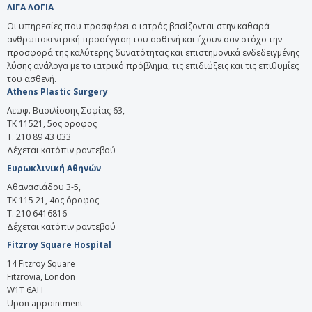
ΛΙΓΑ ΛΟΓΙΑ
Οι υπηρεσίες που προσφέρει ο ιατρός βασίζονται στην καθαρά
ανθρωποκεντρική προσέγγιση του ασθενή και έχουν σαν στόχο την
προσφορά της καλύτερης δυνατότητας και επιστημονικά ενδεδειγμένης
λύσης ανάλογα με το ιατρικό πρόβλημα, τις επιδιώξεις και τις επιθυμίες
του ασθενή.
Athens Plastic Surgery
Λεωφ. Βασιλίσσης Σοφίας 63,
ΤΚ 11521, 5ος οροφος
T. 210 89 43 033
Δέχεται κατόπιν ραντεβού
Ευρωκλινική Αθηνών
Αθανασιάδου 3-5,
ΤΚ 115 21, 4ος όροφος
Τ. 210 6416816
Δέχεται κατόπιν ραντεβού
Fitzroy Square Hospital
14 Fitzroy Square
Fitzrovia, London
W1T 6AH
Upon appointment