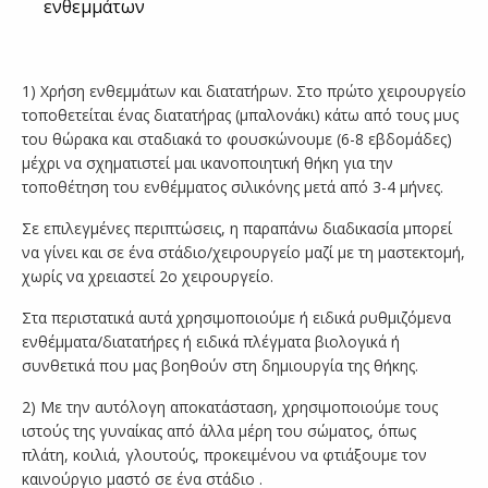
ενθεμμάτων
1) Χρήση ενθεμμάτων και διατατήρων. Στο πρώτο χειρουργείο
τοποθετείται ένας διατατήρας (μπαλονάκι) κάτω από τους μυς
του θώρακα και σταδιακά το φουσκώνουμε (6-8 εβδομάδες)
μέχρι να σχηματιστεί μαι ικανοποιητική θήκη για την
τοποθέτηση του ενθέμματος σιλικόνης μετά από 3-4 μήνες.
Σε επιλεγμένες περιπτώσεις, η παραπάνω διαδικασία μπορεί
να γίνει και σε ένα στάδιο/χειρουργείο μαζί με τη μαστεκτομή,
χωρίς να χρειαστεί 2ο χειρουργείο.
Στα περιστατικά αυτά χρησιμοποιούμε ή ειδικά ρυθμιζόμενα
ενθέμματα/διατατήρες ή ειδικά πλέγματα βιολογικά ή
συνθετικά που μας βοηθούν στη δημιουργία της θήκης.
2) Με την αυτόλογη αποκατάσταση, χρησιμοποιούμε τους
ιστούς της γυναίκας από άλλα μέρη του σώματος, όπως
πλάτη, κοιλιά, γλουτούς, προκειμένου να φτιάξουμε τον
καινούργιο μαστό σε ένα στάδιο .