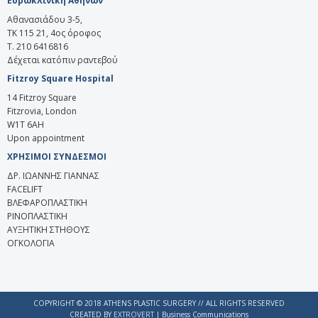
Ευρωκλινική Αθηνών
Αθανασιάδου 3-5,
ΤΚ 115 21, 4ος όροφος
Τ. 210 6416816
Δέχεται κατόπιν ραντεβού
Fitzroy Square Hospital
14 Fitzroy Square
Fitzrovia, London
W1T 6AH
Upon appointment
ΧΡΗΣΙΜΟΙ ΣΥΝΔΕΣΜΟΙ
ΔΡ. ΙΩΑΝΝΗΣ ΓΙΑΝΝΑΣ
FACELIFT
ΒΛΕΦΑΡΟΠΛΑΣΤΙΚΗ
ΡΙΝΟΠΛΑΣΤΙΚΗ
ΑΥΞΗΤΙΚΗ ΣΤΗΘΟΥΣ
ΟΓΚΟΛΟΓΙΑ
COPYRIGHT © 2018 ATHENS PLASTIC SURGERY // ALL RIGHTS RESERVED
CREATED BY
EXTROVERT
| Business Communications