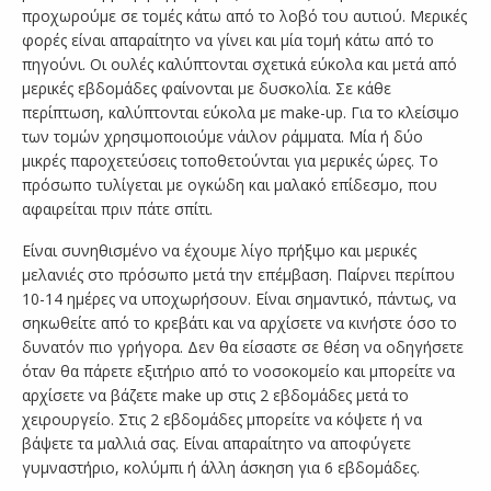
προχωρούμε σε τομές κάτω από το λοβό του αυτιού. Μερικές
φορές είναι απαραίτητο να γίνει και μία τομή κάτω από το
πηγούνι. Οι ουλές καλύπτονται σχετικά εύκολα και μετά από
μερικές εβδομάδες φαίνονται με δυσκολία. Σε κάθε
περίπτωση, καλύπτονται εύκολα με make-up. Για το κλείσιμο
των τομών χρησιμοποιούμε νάιλον ράμματα. Μία ή δύο
μικρές παροχετεύσεις τοποθετούνται για μερικές ώρες. Το
πρόσωπο τυλίγεται με ογκώδη και μαλακό επίδεσμο, που
αφαιρείται πριν πάτε σπίτι.
Είναι συνηθισμένο να έχουμε λίγο πρήξιμο και μερικές
μελανιές στο πρόσωπο μετά την επέμβαση. Παίρνει περίπου
10-14 ημέρες να υποχωρήσουν. Είναι σημαντικό, πάντως, να
σηκωθείτε από το κρεβάτι και να αρχίσετε να κινήστε όσο το
δυνατόν πιο γρήγορα. Δεν θα είσαστε σε θέση να οδηγήσετε
όταν θα πάρετε εξιτήριο από το νοσοκομείο και μπορείτε να
αρχίσετε να βάζετε make up στις 2 εβδομάδες μετά το
χειρουργείο. Στις 2 εβδομάδες μπορείτε να κόψετε ή να
βάψετε τα μαλλιά σας. Είναι απαραίτητο να αποφύγετε
γυμναστήριο, κολύμπι ή άλλη άσκηση για 6 εβδομάδες.