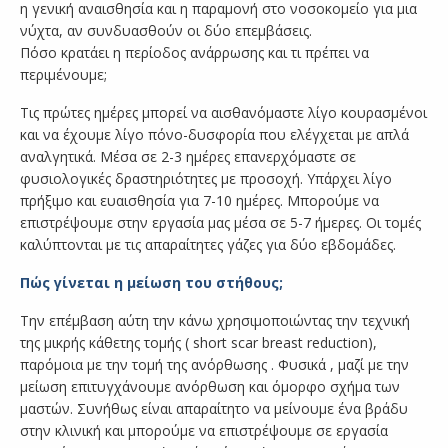
η γενική αναισθησία και η παραμονή στο νοσοκομείο για μια
νύχτα, αν συνδυασθούν οι δύο επεμβάσεις.
Πόσο κρατάει η περίοδος ανάρρωσης και τι πρέπει να
περιμένουμε;
Τις πρώτες ημέρες μπορεί να αισθανόμαστε λίγο κουρασμένοι
και να έχουμε λίγο πόνο-δυσφορία που ελέγχεται με απλά
αναλγητικά. Μέσα σε 2-3 ημέρες επανερχόμαστε σε
φυσιολογικές δραστηριότητες με προσοχή. Υπάρχει λίγο
πρήξιμο και ευαισθησία για 7-10 ημέρες. Μπορούμε να
επιστρέψουμε στην εργασία μας μέσα σε 5-7 ήμερες. Οι τομές
καλύπτονται με τις απαραίτητες γάζες για δύο εβδομάδες.
Πώς γίνεται η μείωση του στήθους;
Την επέμβαση αύτη την κάνω χρησιμοποιώντας την τεχνική
της μικρής κάθετης τομής ( short scar breast reduction),
παρόμοια με την τομή της ανόρθωσης . Φυσικά , μαζί με την
μείωση επιτυγχάνουμε ανόρθωση και όμορφο σχήμα των
μαστών. Συνήθως είναι απαραίτητο να μείνουμε ένα βράδυ
στην κλινική και μπορούμε να επιστρέψουμε σε εργασία