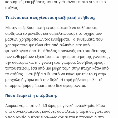
κοσμητικές επεμβάσεις που συχνά κάνουμε στο γυναικείο
στήθος.
Τι είναι και πως γίνεται η αυξητική στήθους;
Με την επέμβαση αυτή έχουμε σκοπό να αυξήσουμε
αισθητικά το μέγεθος και να βελτιώσουμε το σχήμα των
μαστών χρησιμοποιώντας ενθέμματα. Τα ενθέμματα που
χρησιμοποιούμε είναι είτε από σιλικόνη είτε από
φυσιολογικό ορό. Η μέθοδος εισαγωγής και τοποθέτησης
των ενθεμμάτων εξαρτάται από την προτίμηση της γυναίκας ,
την ανατομία και την γνώμη του γιατρού. Συνήθως όμως ,
τοποθετείται μέσα από μια μικρή τομή στην πτυχή κάτω από
το στήθος. Είναι βέβαια δυνατό να κάνουμε την τομή στην
μασχάλη ή γύρω από την θηλή. Η τομή ράβεται με λεπτά
απορροφήσιμα ράμματα που δεν αφαιρούνται.
Πόσο διαρκεί η επέμβαση;
Διαρκεί γύρω στην 1-1.5 ώρα, με γενική αναισθησία. Κάτω
από συγκεκριμένους κανόνες ασφαλείας μπορεί να γίνει σαν
χειρουργείο ημέρας ειδάλλως χρειάζεται η παραμονή στο