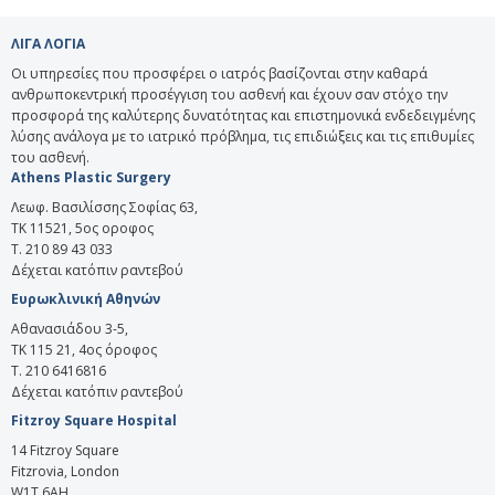
ΛΙΓΑ ΛΟΓΙΑ
Οι υπηρεσίες που προσφέρει ο ιατρός βασίζονται στην καθαρά
ανθρωποκεντρική προσέγγιση του ασθενή και έχουν σαν στόχο την
προσφορά της καλύτερης δυνατότητας και επιστημονικά ενδεδειγμένης
λύσης ανάλογα με το ιατρικό πρόβλημα, τις επιδιώξεις και τις επιθυμίες
του ασθενή.
Athens Plastic Surgery
Λεωφ. Βασιλίσσης Σοφίας 63,
ΤΚ 11521, 5ος οροφος
T. 210 89 43 033
Δέχεται κατόπιν ραντεβού
Ευρωκλινική Αθηνών
Αθανασιάδου 3-5,
ΤΚ 115 21, 4ος όροφος
Τ. 210 6416816
Δέχεται κατόπιν ραντεβού
Fitzroy Square Hospital
14 Fitzroy Square
Fitzrovia, London
W1T 6AH