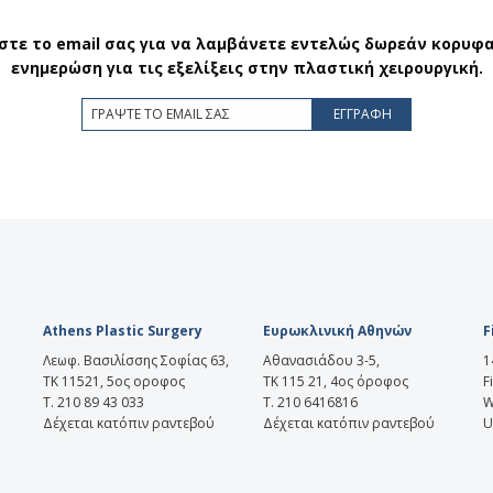
τε το email σας για να λαμβάνετε εντελώς δωρεάν κορυφα
ενημερώση για τις εξελίξεις στην πλαστική χειρουργική.
Athens Plastic Surgery
Ευρωκλινική Αθηνών
F
Λεωφ. Βασιλίσσης Σοφίας 63,
Αθανασιάδου 3-5,
1
ΤΚ 11521, 5ος οροφος
ΤΚ 115 21, 4ος όροφος
F
T. 210 89 43 033
Τ. 210 6416816
W
Δέχεται κατόπιν ραντεβού
Δέχεται κατόπιν ραντεβού
U