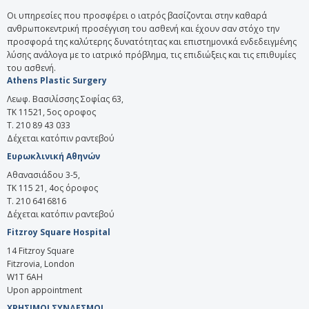
Οι υπηρεσίες που προσφέρει ο ιατρός βασίζονται στην καθαρά
ανθρωποκεντρική προσέγγιση του ασθενή και έχουν σαν στόχο την
προσφορά της καλύτερης δυνατότητας και επιστημονικά ενδεδειγμένης
λύσης ανάλογα με το ιατρικό πρόβλημα, τις επιδιώξεις και τις επιθυμίες
του ασθενή.
Athens Plastic Surgery
Λεωφ. Βασιλίσσης Σοφίας 63,
ΤΚ 11521, 5ος οροφος
T. 210 89 43 033
Δέχεται κατόπιν ραντεβού
Ευρωκλινική Αθηνών
Αθανασιάδου 3-5,
ΤΚ 115 21, 4ος όροφος
Τ. 210 6416816
Δέχεται κατόπιν ραντεβού
Fitzroy Square Hospital
14 Fitzroy Square
Fitzrovia, London
W1T 6AH
Upon appointment
ΧΡΗΣΙΜΟΙ ΣΥΝΔΕΣΜΟΙ